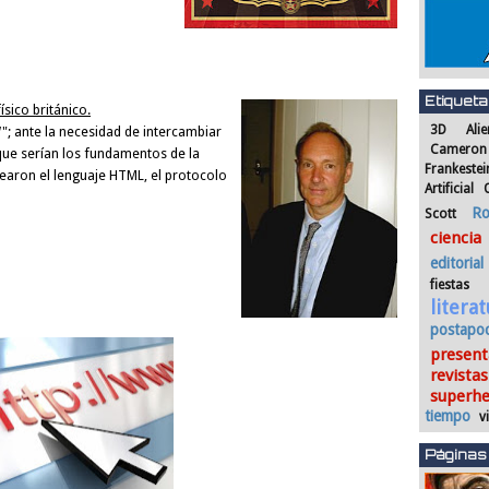
Etiquet
físico británico.
3D
Alie
; ante la necesidad de intercambiar
Cameron
que serían los fundamentos de la
Frankestei
crearon el lenguaje HTML, el protocolo
Artificial
Ro
Scott
ciencia
editorial
fiestas
litera
postapoc
present
revistas
superh
tiempo
v
Páginas 