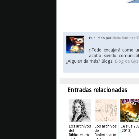
Publicado por
Marta Martinez '
¡¡Todo encajará como un
acabó siendo comunicólo
¿Alguien da más? Blogs:
Blog de Gy
Entradas relacionadas
Los archivos
Los archivos
Celsius 23
del
del
(2013)
Bibliotecario
Bibliotecario