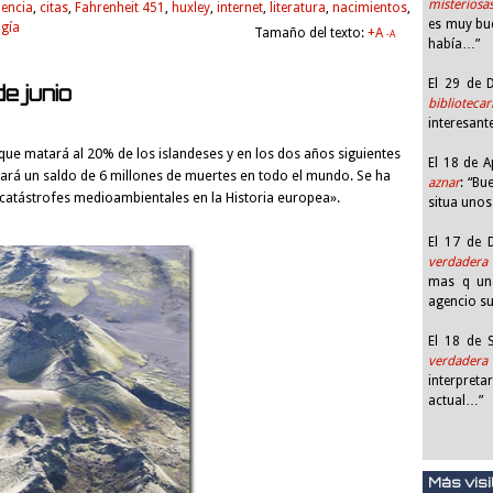
misteriosa
iencia
,
citas
,
Fahrenheit 451
,
huxley
,
internet
,
literatura
,
nacimientos
,
es muy bue
ogía
Tamaño del texto:
+A
-A
había…”
El 29 de
e junio
bibliotecar
interesant
e matará al 20% de los islandeses y en los dos años siguientes
El 18 de 
ará un saldo de 6 millones de muertes en todo el mundo. Se ha
aznar
: “Bu
catástrofes medioambientales en la Historia europea».
situa unos
El 17 de
verdadera 
mas q una
agencio s
El 18 de
verdadera 
interpreta
actual…”
Más visi