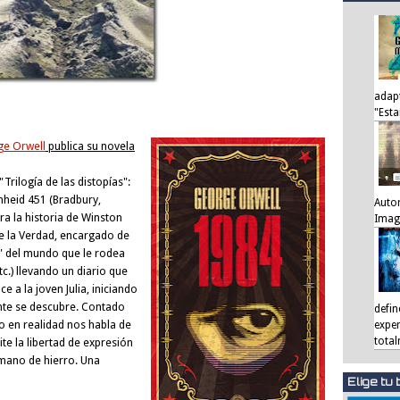
adap
"Est
e Orwell
publica su novela
Trilogía de las distopías":
nheid 451 (Bradbury,
Auto
ra la historia de Winston
Image
de la Verdad, encargado de
se" del mundo que le rodea
tc.) llevando un diario que
 a la joven Julia, iniciando
ente se descubre. Contado
defi
o en realidad nos habla de
expe
total
te la libertad de expresión
 mano de hierro. Una
Elige tu