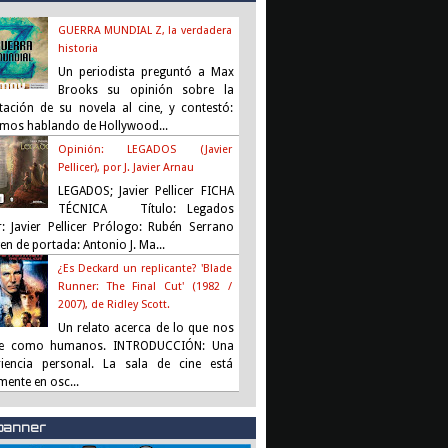
GUERRA MUNDIAL Z, la verdadera
historia
Un periodista preguntó a Max
Brooks su opinión sobre la
tación de su novela al cine, y contestó:
amos hablando de Hollywood...
Opinión: LEGADOS (Javier
Pellicer), por J. Javier Arnau
LEGADOS; Javier Pellicer FICHA
TÉCNICA Título: Legados
r: Javier Pellicer Prólogo: Rubén Serrano
n de portada: Antonio J. Ma...
¿Es Deckard un replicante? 'Blade
Runner: The Final Cut' (1982 /
2007), de Ridley Scott.
Un relato acerca de lo que nos
ne como humanos. INTRODUCCIÓN: Una
riencia personal. La sala de cine está
mente en osc...
 banner