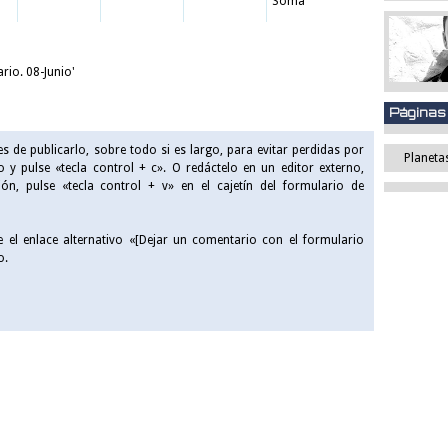
Soma
rio. 08-Junio'
Páginas 
 de publicarlo, sobre todo si es largo, para evitar perdidas por
Planeta
to y pulse «tecla control + c». O redáctelo en un editor externo,
ón, pulse «tecla control + v» en el cajetín del formulario de
e el enlace alternativo «
[Dejar un comentario con el formulario
o.