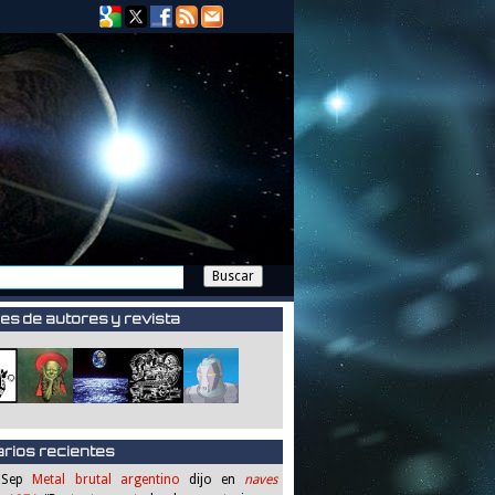
es de autores y revista
rios recientes
 Sep
Metal brutal argentino
dijo en
naves