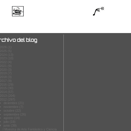
rchivo del blog
2026
(1)
2025
(5)
2024
(13)
2023
(10)
2022
(4)
2021
(9)
2020
(3)
2019
(7)
2018
(3)
2017
(9)
2016
(29)
2015
(30)
2014
(57)
2013
(204)
2012
(297)
►
diciembre
(21)
►
noviembre
(7)
►
octubre
(22)
►
septiembre
(26)
►
agosto
(14)
►
julio
(19)
▼
junio
(39)
I Muestra de Arte Fantástico y Ciencia