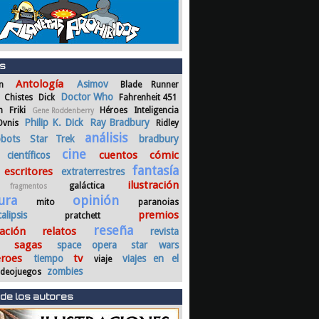
as
Antología
Asimov
n
Blade Runner
Doctor Who
Chistes
Dick
Fahrenheit 451
n
Friki
Héroes
Inteligencia
Gene Roddenberry
Philip K. Dick
Ray Bradbury
Ovnis
Ridley
análisis
bots
Star Trek
bradbury
cine
cuentos
cómic
científicos
fantasía
escritores
extraterrestres
ilustración
galáctica
fragmentos
tura
opinión
mito
paranoias
premios
alipsis
pratchett
reseña
ación
relatos
revista
sagas
space opera
star wars
eroes
tv
tiempo
viajes en el
viaje
zombies
ideojuegos
de los autores