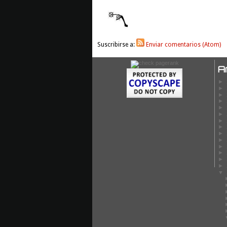
Suscribirse a:
Enviar comentarios (Atom)
A
►
►
►
►
►
►
►
►
►
►
►
►
►
►
▼