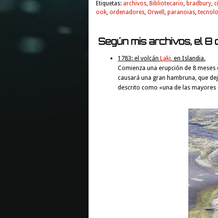
Etiquetas:
archivos
,
Bibliotecario
,
bradbury
,
c
ook
,
ordenadores
,
Orwell
,
paranoias
,
tecnol
Según mis archivos, el 8 d
1783: el volcán
Laki
, en Islandia.
Comienza una erupción de 8 meses qu
causará una gran hambruna, que dej
descrito como «una de las mayores 