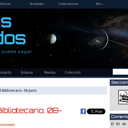
Noticias
Novedades
Colaboraciones
Más...
as
dos
 puede llegar
ontacto
Enlaces
Revista
Colección
Seccion
 Bibliotecario. 08-Junio
ibliotecario. 08-
Comenta
El 05 de
comments