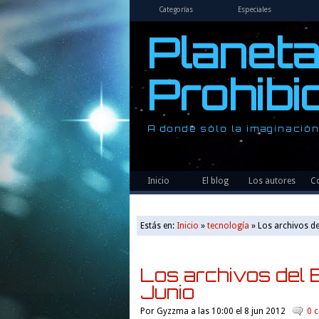
Categorías
Especiales
Planet
Prohibi
A donde sólo la imaginación
Inicio
El blog
Los autores
C
Estás en:
Inicio
»
tecnología
»
Los archivos del
Los archivos del B
Junio
Por
Gyzzma
a las 10:00 el 8 jun 2012
0 