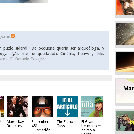
Gyzzma'
:
 puzle sideral!! De pequeña quería ser arqueóloga, y
ga. (¡Así me he quedado!). Cinéfila, heavy y friki.
zzma
,
El Octavio Pasajero
2
Muere Ray
Fahrenheit
The Piano
El Gran
Bradbury
451
Guys
Hermano es
[ilustración]
adicto al