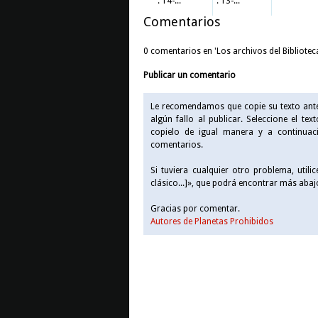
. 14-...
. 13-...
Comentarios
0 comentarios en 'Los archivos del Biblioteca
Publicar un comentario
Le recomendamos que copie su texto antes
algún fallo al publicar. Seleccione el tex
copielo de igual manera y a continuaci
comentarios.
Si tuviera cualquier otro problema, utilic
clásico...]
», que podrá encontrar más abaj
Gracias por comentar.
Autores de Planetas Prohibidos