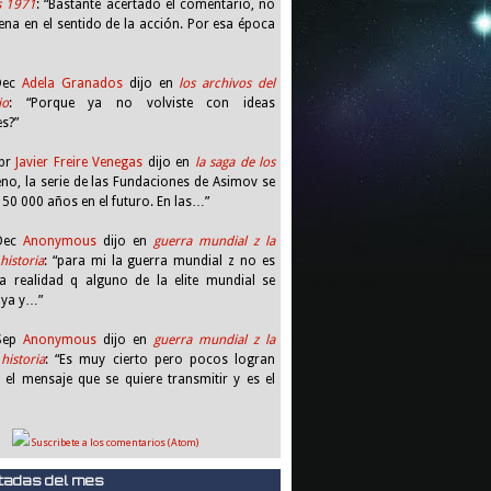
s 1971
: “Bastante acertado el comentario, no
na en el sentido de la acción. Por esa época
 Dec
Adela Granados
dijo en
los archivos del
io
: “Porque ya no volviste con ideas
es?”
Apr
Javier Freire Venegas
dijo en
la saga de los
eno, la serie de las Fundaciones de Asimov se
 50 000 años en el futuro. En las…”
 Dec
Anonymous
dijo en
guerra mundial z la
historia
: “para mi la guerra mundial z no es
 realidad q alguno de la elite mundial se
uya y…”
 Sep
Anonymous
dijo en
guerra mundial z la
historia
: “Es muy cierto pero pocos logran
r el mensaje que se quiere transmitir y es el
Suscribete a los comentarios (Atom)
tadas del mes